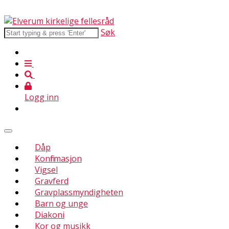
Søk
Logg inn
Dåp
Konfirmasjon
Vigsel
Gravferd
Gravplassmyndigheten
Barn og unge
Diakoni
Kor og musikk