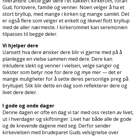
hverandre. Dette gjør dere i et vakkert kirkerom, foran
Gud, forlovere, familie og venner. Noen velger å ha et
stort bryllup, med mange i kirken og mange samlet. Det
er også flere som velger et enkelt og likevel flott bryllup
med de aller nærmeste. I kirkerommet kan seremonien
tilpasses til begge deler.
Vi hjelper dere
Uansett hva dere ønsker dere blir vi gjerne med på å
planlegge en vielse sammen med dere. Dere kan
inkludere slekt og venner i vielsen, velge sanger og
tekster som betyr noe for dere og mye mer — det er
mange muligheter for å sette deres personlige preg på
bryllupet. Slik blir dette en dag som reflekterer dere og
livet dere deler.
I gode og onde dager
Denne dagen er ofte en dag vi tar med oss resten av livet,
ut i hverdager og skiftninger. Livet har både alle de gode
og de krevende dagene med seg. Derfor sender
kirkevielsen med brudeparet Guds velsignelse over