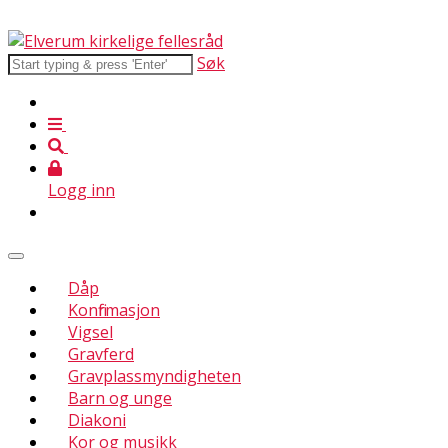
Søk
Logg inn
Dåp
Konfirmasjon
Vigsel
Gravferd
Gravplassmyndigheten
Barn og unge
Diakoni
Kor og musikk