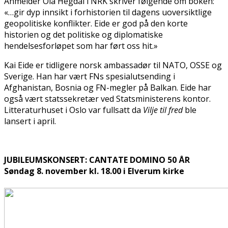
Anmelder Ola Hegdal i NRK skriver følgende om boken:
«…gir dyp innsikt i forhistorien til dagens uoversiktlige
geopolitiske konflikter. Eide er god på den korte
historien og det politiske og diplomatiske
hendelsesforløpet som har ført oss hit.»
Kai Eide er tidligere norsk ambassadør til NATO, OSSE og
Sverige. Han har vært FNs spesialutsending i
Afghanistan, Bosnia og FN-megler på Balkan. Eide har
også vært statssekretær ved Statsministerens kontor.
Litteraturhuset i Oslo var fullsatt da
Vilje til fred
ble
lansert i april.
JUBILEUMSKONSERT: CANTATE DOMINO 50 ÅR
Søndag 8. november kl. 18.00 i Elverum kirke