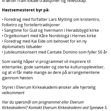
vi løfter fram lokale tradisjoner og fellesskap.
Høstsemesteret byr på:
• Foredrag med forfatter Lars Mytting om kristentro,
folketro og fortellertradisjoner
• Sangtime for Gud og hvermann i Heradsbygd kirke
• Orgelkonsert med Kåre Nordstoga i Hernes kirke
• Foredrag med Kai Eide om behovet for en ny
diplomatiets tidsalder
• Jubileumskonsert med Cantate Domino som fyller 50 år
Som vanlig håper vi programmet vil inspirere til
ettertanke, gode samtaler og sterke kulturopplevelser,
og at vi får møte mange av dere på arrangementene
gjennom høsten.
Styret i Elverum Kirkeakademi ønsker alle hjertelig
velkommen!
Har du spørsmål om programmet eller Elverum
Kirkeakademi? Kontakt Elverum Kirkeakademi ved Synnøve S.