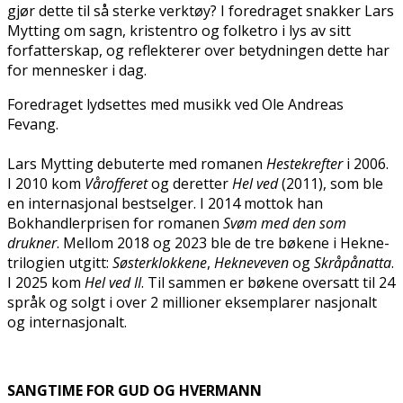
gjør dette til så sterke verktøy? I foredraget snakker Lars
Mytting om sagn, kristentro og folketro i lys av sitt
forfatterskap, og reflekterer over betydningen dette har
for mennesker i dag.
Foredraget lydsettes med musikk ved Ole Andreas
Fevang.
Lars Mytting debuterte med romanen
Hestekrefter
i 2006.
I 2010 kom
Vårofferet
og deretter
Hel
ved
(2011), som ble
en internasjonal bestselger. I 2014 mottok han
Bokhandlerprisen for romanen
Svøm med den som
drukner
. Mellom 2018 og 2023 ble de tre bøkene i Hekne-
trilogien utgitt:
Søsterklokkene
,
Hekneveven
og
Skråpånatta
.
I 2025 kom
Hel ved II
. Til sammen er bøkene oversatt til 24
språk og solgt i over 2 millioner eksemplarer nasjonalt
og internasjonalt.
SANGTIME FOR GUD OG HVERMANN