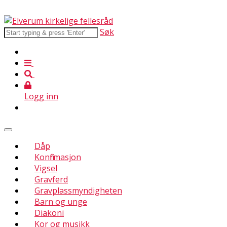
Søk
Logg inn
Dåp
Konfirmasjon
Vigsel
Gravferd
Gravplassmyndigheten
Barn og unge
Diakoni
Kor og musikk